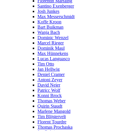
Florentin Marfaing
Santino Exenberger
Josh Junkes
Max Messerschmidt
Koffe Kroon
Bart Buikman
Wanja Bach
Dominic Wenzel
Marcel Rieger
Dominik Maul
Max Hünnekens
Lucas Languasco
Tim Otto
Jan Hellwig
Deniel Cramer
Antoni Zeyer
David Neier
Patricc Wolf
Konni Brock
Thomas Weber
Quirin Staudt
Marlene Mangold
Tim Blijstervelt
Florent Tourdre
Thomas Prochaska