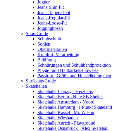
Jogger
Jeans-Slim-Fit
Jeans-Tapered-Fit
Jeans-Regular-Fit
Jeans-Loose-Fit
Jogginghosen
Shoe-Guide
Schuhschnitt
Sohlen
Obermaterialien
Komfort, Verarbeitung
Belüftung
Schnürungen und Schuhbandprotektion
Pflege- und Haltbarkeitshinweise
Passform, Größe und Herstellerangaben
Surfskate-Guide
Skatehallen
Skatehalle Leipzig - Heizhaus
Skatehalle Berlin - Nike SB Shelter
Skatehalle Amsterdam - Noord
Skatehalle Hamburg - I-Punkt Skateland
Skatehalle Kassel - Mr. Wilson
Skatehalle Wiesbaden
Skatehalle Aurich - Playground
Skatehalle Osnabrück - Alex Skatehall