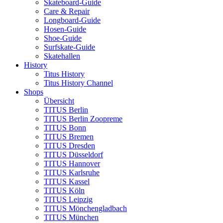
Skateboard-Guide
Care & Repair
Longboard-Guide
Hosen-Guide
Shoe-Guide
Surfskate-Guide
Skatehallen
History
Titus History
Titus History Channel
Shops
Übersicht
TITUS Berlin
TITUS Berlin Zoopreme
TITUS Bonn
TITUS Bremen
TITUS Dresden
TITUS Düsseldorf
TITUS Hannover
TITUS Karlsruhe
TITUS Kassel
TITUS Köln
TITUS Leipzig
TITUS Mönchengladbach
TITUS München