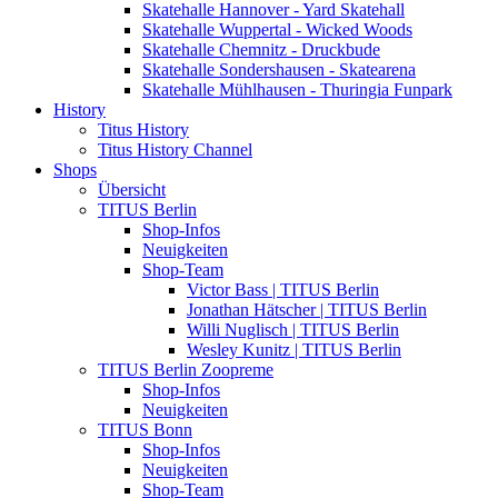
Skatehalle Hannover - Yard Skatehall
Skatehalle Wuppertal - Wicked Woods
Skatehalle Chemnitz - Druckbude
Skatehalle Sondershausen - Skatearena
Skatehalle Mühlhausen - Thuringia Funpark
History
Titus History
Titus History Channel
Shops
Übersicht
TITUS Berlin
Shop-Infos
Neuigkeiten
Shop-Team
Victor Bass | TITUS Berlin
Jonathan Hätscher | TITUS Berlin
Willi Nuglisch | TITUS Berlin
Wesley Kunitz | TITUS Berlin
TITUS Berlin Zoopreme
Shop-Infos
Neuigkeiten
TITUS Bonn
Shop-Infos
Neuigkeiten
Shop-Team