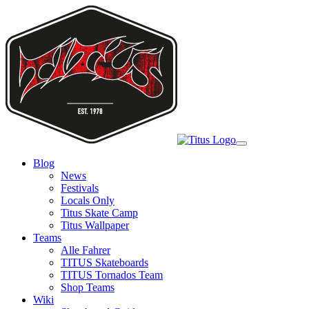
Skip
to
main
content
Toggle
navigation
Blog
News
Festivals
Locals Only
Titus Skate Camp
Titus Wallpaper
Teams
Alle Fahrer
TITUS Skateboards
TITUS Tornados Team
Shop Teams
Wiki