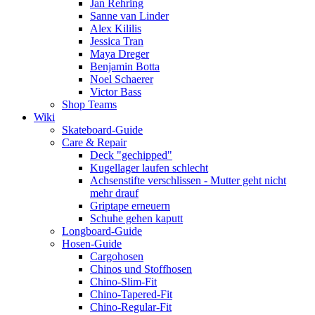
Jan Rehring
Sanne van Linder
Alex Kililis
Jessica Tran
Maya Dreger
Benjamin Botta
Noel Schaerer
Victor Bass
Shop Teams
Wiki
Skateboard-Guide
Care & Repair
Deck "gechipped"
Kugellager laufen schlecht
Achsenstifte verschlissen - Mutter geht nicht
mehr drauf
Griptape erneuern
Schuhe gehen kaputt
Longboard-Guide
Hosen-Guide
Cargohosen
Chinos und Stoffhosen
Chino-Slim-Fit
Chino-Tapered-Fit
Chino-Regular-Fit