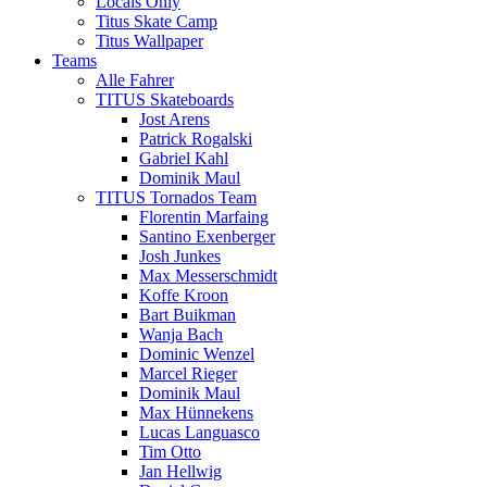
Locals Only
Titus Skate Camp
Titus Wallpaper
Teams
Alle Fahrer
TITUS Skateboards
Jost Arens
Patrick Rogalski
Gabriel Kahl
Dominik Maul
TITUS Tornados Team
Florentin Marfaing
Santino Exenberger
Josh Junkes
Max Messerschmidt
Koffe Kroon
Bart Buikman
Wanja Bach
Dominic Wenzel
Marcel Rieger
Dominik Maul
Max Hünnekens
Lucas Languasco
Tim Otto
Jan Hellwig