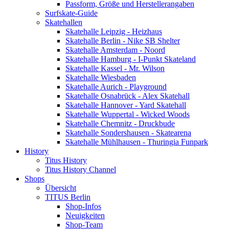
Passform, Größe und Herstellerangaben
Surfskate-Guide
Skatehallen
Skatehalle Leipzig - Heizhaus
Skatehalle Berlin - Nike SB Shelter
Skatehalle Amsterdam - Noord
Skatehalle Hamburg - I-Punkt Skateland
Skatehalle Kassel - Mr. Wilson
Skatehalle Wiesbaden
Skatehalle Aurich - Playground
Skatehalle Osnabrück - Alex Skatehall
Skatehalle Hannover - Yard Skatehall
Skatehalle Wuppertal - Wicked Woods
Skatehalle Chemnitz - Druckbude
Skatehalle Sondershausen - Skatearena
Skatehalle Mühlhausen - Thuringia Funpark
History
Titus History
Titus History Channel
Shops
Übersicht
TITUS Berlin
Shop-Infos
Neuigkeiten
Shop-Team