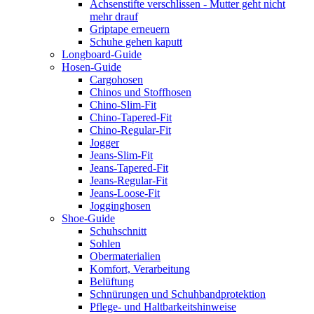
Achsenstifte verschlissen - Mutter geht nicht
mehr drauf
Griptape erneuern
Schuhe gehen kaputt
Longboard-Guide
Hosen-Guide
Cargohosen
Chinos und Stoffhosen
Chino-Slim-Fit
Chino-Tapered-Fit
Chino-Regular-Fit
Jogger
Jeans-Slim-Fit
Jeans-Tapered-Fit
Jeans-Regular-Fit
Jeans-Loose-Fit
Jogginghosen
Shoe-Guide
Schuhschnitt
Sohlen
Obermaterialien
Komfort, Verarbeitung
Belüftung
Schnürungen und Schuhbandprotektion
Pflege- und Haltbarkeitshinweise