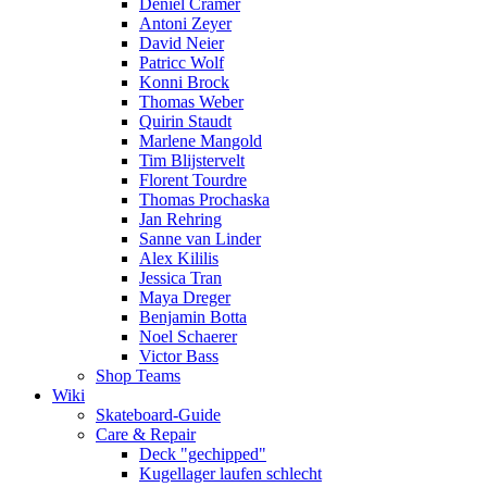
Deniel Cramer
Antoni Zeyer
David Neier
Patricc Wolf
Konni Brock
Thomas Weber
Quirin Staudt
Marlene Mangold
Tim Blijstervelt
Florent Tourdre
Thomas Prochaska
Jan Rehring
Sanne van Linder
Alex Kililis
Jessica Tran
Maya Dreger
Benjamin Botta
Noel Schaerer
Victor Bass
Shop Teams
Wiki
Skateboard-Guide
Care & Repair
Deck "gechipped"
Kugellager laufen schlecht