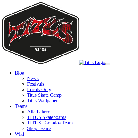
Skip
to
main
content
Toggle
navigation
Blog
News
Festivals
Locals Only
Titus Skate Camp
Titus Wallpaper
Teams
Alle Fahrer
TITUS Skateboards
TITUS Tornados Team
Shop Teams
Wiki