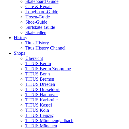
Skateboard-Guide
Care & Repair
Longboard-Guide
Hosen-Guide
Shoe-Guide
Surfskate-Guide
Skatehallen
History
Titus History
Titus History Channel
Shops
Übersicht
TITUS Berlin
TITUS Berlin Zoopreme
TITUS Bonn
TITUS Bremen
TITUS Dresden
TITUS Düsseldorf
TITUS Hannover
TITUS Karlsruhe
TITUS Kassel
TITUS Köln
TITUS Leipzig
TITUS Mönchengladbach
TITUS München