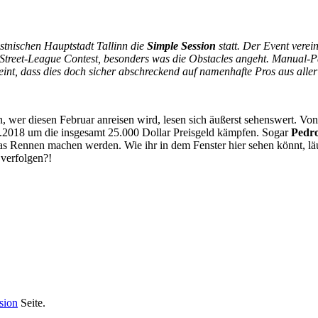
tnischen Hauptstadt Tallinn die
Simple Session
statt. Der Event vere
n Street-League Contest, besonders was die Obstacles angeht. Manual-P
nt, dass dies doch sicher abschreckend auf namenhafte Pros aus aller W
n, wer diesen Februar anreisen wird, lesen sich äußerst sehenswert. Vo
2.2018 um die insgesamt 25.000 Dollar Preisgeld kämpfen. Sogar
Pedr
r das Rennen machen werden. Wie ihr in dem Fenster hier sehen könnt,
 verfolgen?!
sion
Seite.