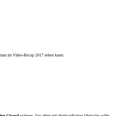
e man im Video-Recap 2017 sehen kann:
ien Giraud
erahnen. Vor allem mit überkopfhohen Obstacles sollte