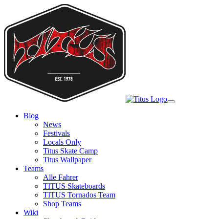
Skip
to
main
content
Toggle
navigation
Blog
News
Festivals
Locals Only
Titus Skate Camp
Titus Wallpaper
Teams
Alle Fahrer
TITUS Skateboards
TITUS Tornados Team
Shop Teams
Wiki