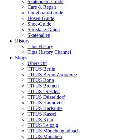
Skateboard-Guide
Care & Repair
Longboard-Guide
Hosen-Guide
Shoe-Guide
Surfskate-Guide
Skatehallen
History
Titus History
Titus History Channel
Shops
Übersicht
TITUS Berlin
TITUS Berlin Zoopreme
TITUS Bonn
TITUS Bremen
TITUS Dresden
TITUS Düsseldorf
TITUS Hannover
TITUS Karlsruhe
TITUS Kassel
TITUS Köln
TITUS Leipzig
TITUS Mönchengladbach
TITUS München