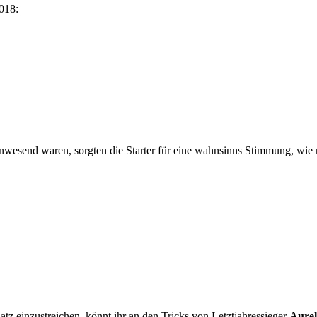
2018:
anwesend waren, sorgten die Starter für eine wahnsinns Stimmung, wi
atz einzustreichen, könnt ihr an den Tricks von
Letztjahressieger
Aurel