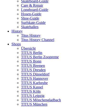
Skateboard-Guide
Care & Repair
Longboard-Guide
Hosen-Guide
Shoe-Guide
Surfskate-Guide
Skatehallen
History
Titus History
Titus History Channel
Shops
Übersicht
TITUS Berlin
TITUS Berlin Zoopreme
TITUS Bonn
TITUS Bremen
TITUS Dresden
TITUS Düsseldorf
TITUS Hannover
TITUS Karlsruhe
TITUS Kassel
TITUS Köln
TITUS Leipzig
TITUS Mönchengladbach
TITUS München