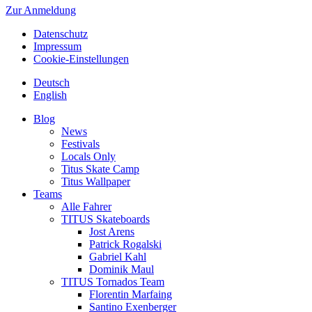
Zur Anmeldung
Datenschutz
Impressum
Cookie-Einstellungen
Deutsch
English
Blog
News
Festivals
Locals Only
Titus Skate Camp
Titus Wallpaper
Teams
Alle Fahrer
TITUS Skateboards
Jost Arens
Patrick Rogalski
Gabriel Kahl
Dominik Maul
TITUS Tornados Team
Florentin Marfaing
Santino Exenberger