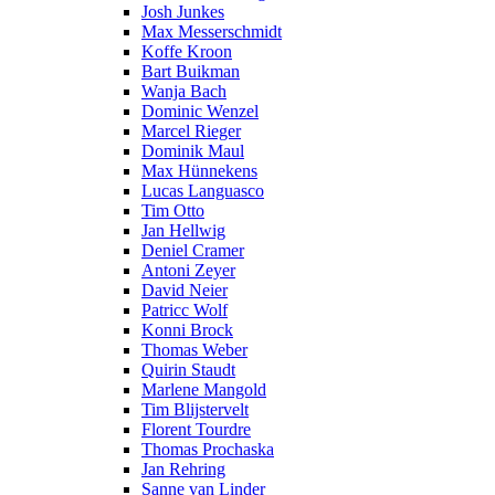
Josh Junkes
Max Messerschmidt
Koffe Kroon
Bart Buikman
Wanja Bach
Dominic Wenzel
Marcel Rieger
Dominik Maul
Max Hünnekens
Lucas Languasco
Tim Otto
Jan Hellwig
Deniel Cramer
Antoni Zeyer
David Neier
Patricc Wolf
Konni Brock
Thomas Weber
Quirin Staudt
Marlene Mangold
Tim Blijstervelt
Florent Tourdre
Thomas Prochaska
Jan Rehring
Sanne van Linder