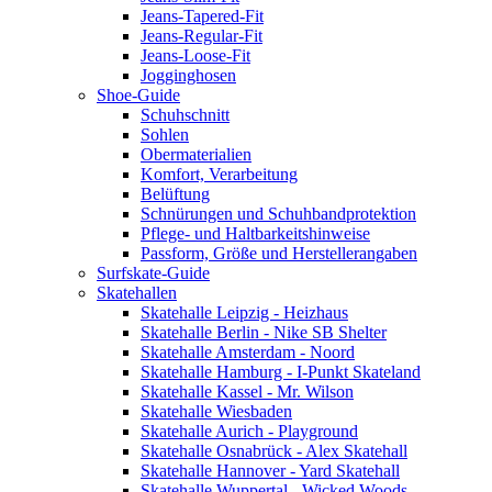
Jeans-Tapered-Fit
Jeans-Regular-Fit
Jeans-Loose-Fit
Jogginghosen
Shoe-Guide
Schuhschnitt
Sohlen
Obermaterialien
Komfort, Verarbeitung
Belüftung
Schnürungen und Schuhbandprotektion
Pflege- und Haltbarkeitshinweise
Passform, Größe und Herstellerangaben
Surfskate-Guide
Skatehallen
Skatehalle Leipzig - Heizhaus
Skatehalle Berlin - Nike SB Shelter
Skatehalle Amsterdam - Noord
Skatehalle Hamburg - I-Punkt Skateland
Skatehalle Kassel - Mr. Wilson
Skatehalle Wiesbaden
Skatehalle Aurich - Playground
Skatehalle Osnabrück - Alex Skatehall
Skatehalle Hannover - Yard Skatehall
Skatehalle Wuppertal - Wicked Woods