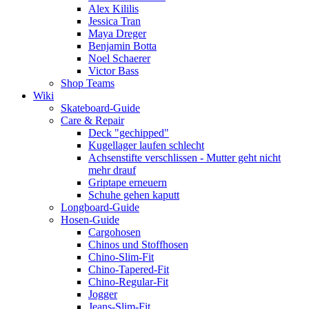
Alex Kililis
Jessica Tran
Maya Dreger
Benjamin Botta
Noel Schaerer
Victor Bass
Shop Teams
Wiki
Skateboard-Guide
Care & Repair
Deck "gechipped"
Kugellager laufen schlecht
Achsenstifte verschlissen - Mutter geht nicht
mehr drauf
Griptape erneuern
Schuhe gehen kaputt
Longboard-Guide
Hosen-Guide
Cargohosen
Chinos und Stoffhosen
Chino-Slim-Fit
Chino-Tapered-Fit
Chino-Regular-Fit
Jogger
Jeans-Slim-Fit