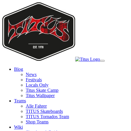
Skip
to
main
content
Toggle
navigation
Blog
News
Festivals
Locals Only
Titus Skate Camp
Titus Wallpaper
Teams
Alle Fahrer
TITUS Skateboards
TITUS Tornados Team
Shop Teams
Wiki