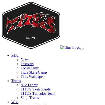
Skip
to
main
content
Toggle
navigation
Blog
News
Festivals
Locals Only
Titus Skate Camp
Titus Wallpaper
Teams
Alle Fahrer
TITUS Skateboards
TITUS Tornados Team
Shop Teams
Wiki