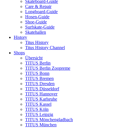
Skateboard-Guide
Care & Repair
Longboard-Guide
Hosen-Guide
Shoe-Guide
Surfskate-Guide
Skatehallen
History
Titus History
Titus History Channel
Shops
Übersicht
TITUS Berlin
TITUS Berlin Zoopreme
TITUS Bonn
TITUS Bremen
TITUS Dresden
TITUS Düsseldorf
TITUS Hannover
TITUS Karlsruhe
TITUS Kassel
TITUS Köln
TITUS Leipzig
TITUS Mönchengladbach
TITUS München