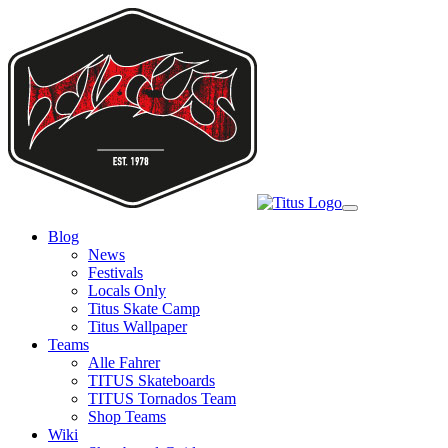
Skip
to
main
content
Toggle
navigation
Blog
News
Festivals
Locals Only
Titus Skate Camp
Titus Wallpaper
Teams
Alle Fahrer
TITUS Skateboards
TITUS Tornados Team
Shop Teams
Wiki