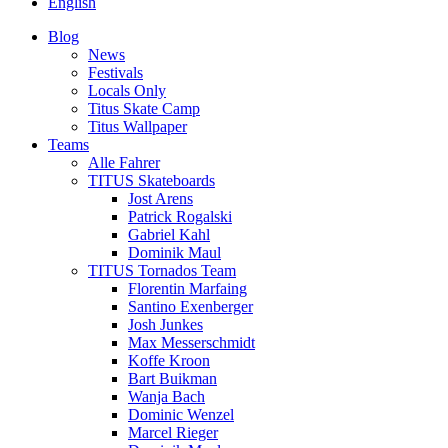
English
Blog
News
Festivals
Locals Only
Titus Skate Camp
Titus Wallpaper
Teams
Alle Fahrer
TITUS Skateboards
Jost Arens
Patrick Rogalski
Gabriel Kahl
Dominik Maul
TITUS Tornados Team
Florentin Marfaing
Santino Exenberger
Josh Junkes
Max Messerschmidt
Koffe Kroon
Bart Buikman
Wanja Bach
Dominic Wenzel
Marcel Rieger