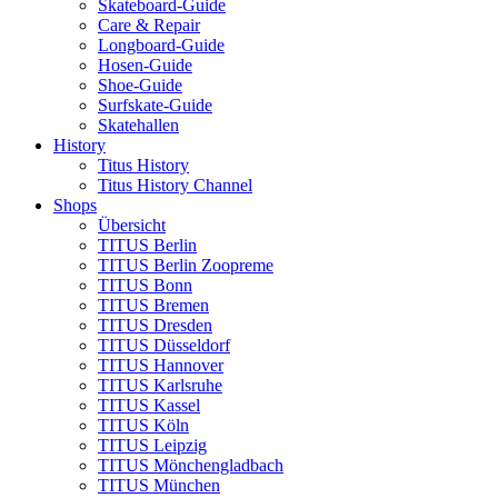
Skateboard-Guide
Care & Repair
Longboard-Guide
Hosen-Guide
Shoe-Guide
Surfskate-Guide
Skatehallen
History
Titus History
Titus History Channel
Shops
Übersicht
TITUS Berlin
TITUS Berlin Zoopreme
TITUS Bonn
TITUS Bremen
TITUS Dresden
TITUS Düsseldorf
TITUS Hannover
TITUS Karlsruhe
TITUS Kassel
TITUS Köln
TITUS Leipzig
TITUS Mönchengladbach
TITUS München