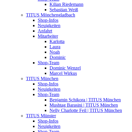
Kilian Riedemann
Sebastian Weiß
TITUS Mönchengladbach
Shop-Infos
Neuigkeiten
Anfahrt
Mitarbeiter
Karlotta
Laura
Noah
Dominic
Shop-Team
Dominic Wenzel
Marcel Wirkus
TITUS München
Shop-Infos
Neuigkeiten
Shop-Team
Benjamin Schikora | TITUS München
Mushtag Barasini | TITUS München
Nelly Charlotte Feil | TITUS München
TITUS Münster
Shop-Infos
Neuigkeiten
Shop-Team