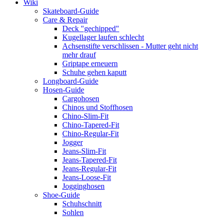
Wiki
Skateboard-Guide
Care & Repair
Deck "gechipped"
Kugellager laufen schlecht
Achsenstifte verschlissen - Mutter geht nicht
mehr drauf
Griptape erneuern
Schuhe gehen kaputt
Longboard-Guide
Hosen-Guide
Cargohosen
Chinos und Stoffhosen
Chino-Slim-Fit
Chino-Tapered-Fit
Chino-Regular-Fit
Jogger
Jeans-Slim-Fit
Jeans-Tapered-Fit
Jeans-Regular-Fit
Jeans-Loose-Fit
Jogginghosen
Shoe-Guide
Schuhschnitt
Sohlen