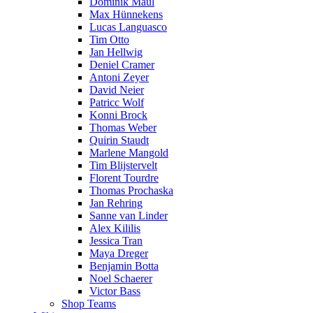
Dominik Maul
Max Hünnekens
Lucas Languasco
Tim Otto
Jan Hellwig
Deniel Cramer
Antoni Zeyer
David Neier
Patricc Wolf
Konni Brock
Thomas Weber
Quirin Staudt
Marlene Mangold
Tim Blijstervelt
Florent Tourdre
Thomas Prochaska
Jan Rehring
Sanne van Linder
Alex Kililis
Jessica Tran
Maya Dreger
Benjamin Botta
Noel Schaerer
Victor Bass
Shop Teams