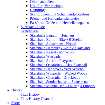
Obermaterialien
Komfort, Verarbeitung
Belüftung
Schnürungen und Schuhbandprotektion
Pflege- und Haltbarkeitshinweise
Passform, Größe und Herstellerangaben
Surfskate-Guide
Skatehallen
Skatehalle Leipzig - Heizhaus
Skatehalle Berlin - Nike SB Shelter
Skatehalle Amsterdam - Noord
Skatehalle Hamburg - I-Punkt Skateland
Skatehalle Kassel - Mr. Wilson
Skatehalle Wiesbaden
Skatehalle Aurich - Playground
Skatehalle Osnabrück - Alex Skatehall
Skatehalle Hannover - Yard Skatehall
Skatehalle Wuppertal - Wicked Woods
Skatehalle Chemnitz - Druckbude
Skatehalle Sondershausen - Skatearena
Skatehalle Mühlhausen - Thuringia Funpark
History
Titus History
Titus History Channel
Shops